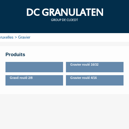
DC GRANULATEN
GROUP DE CLOEDT
ruxelles > Gravier
Produits
Gravier roulé 16/32
Gravé roulé 2/8
Gravier roulé 4/16