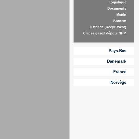
Logistique
Documents
Menin
Bornem
Ostende (Recyc-West)
Clause gasoil dépots NHM
Pays-Bas
Danemark
France
Norvège