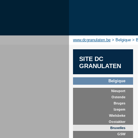
www.dcgranulaten.be
> Belgique > B
SITE DC
GRANULATEN
Belgique
Nieuport
Ostende
Bruges
Izegem
Wielsbeke
Oostakker
Bruxelles
GSW