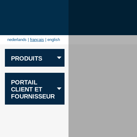
nederlands
|
français
|
english
PRODUITS
Sable
PORTAIL
Granules ornementales
CLIENT ET
Calcaire
FOURNISSEUR
Gravier