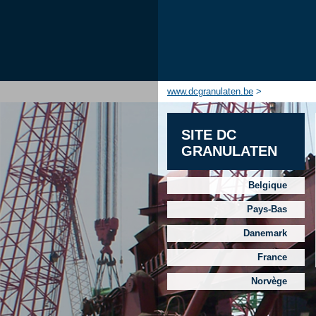
www.dcgranulaten.be
>
SITE DC
GRANULATEN
Belgique
Pays-Bas
Danemark
France
Norvège