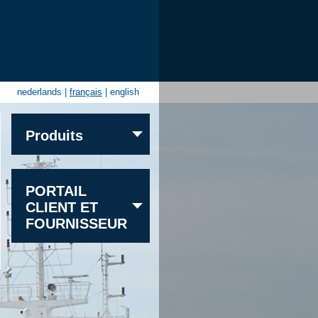
nederlands
|
français
|
english
Produits
Sable
PORTAIL
Gravier
CLIENT ET
Granite
FOURNISSEUR
Calcaire
Grès
Autres