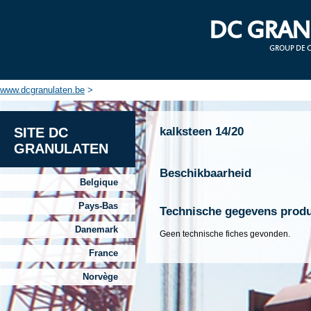
DC GRAN
GROUP DE 
www.dcgranulaten.be
>
SITE DC
kalksteen 14/20
GRANULATEN
Beschikbaarheid
Belgique
Pays-Bas
Technische gegevens prod
Danemark
Geen technische fiches gevonden.
France
Norvège