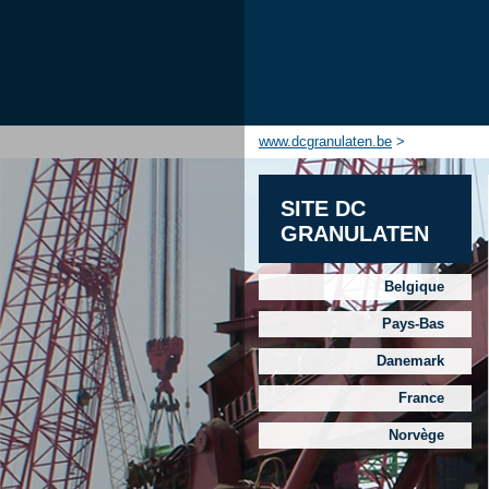
www.dcgranulaten.be
>
SITE DC
GRANULATEN
Belgique
Pays-Bas
Danemark
France
Norvège