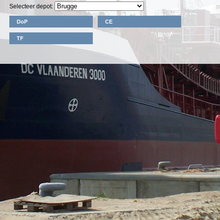
Selecteer depot:
DoP
CE
TF