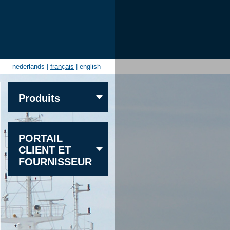
nederlands
|
français
|
english
Produits
Sable
PORTAIL
Gravier
CLIENT ET
Granite
FOURNISSEUR
Calcaire
Grès
Autres