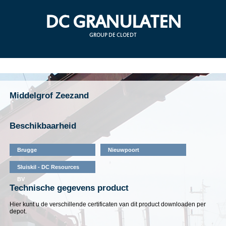
DC GRANULATEN
GROUP DE CLOEDT
Middelgrof Zeezand
Beschikbaarheid
Brugge
Nieuwpoort
Sluiskil - DC Resources
BV
Technische gegevens product
Hier kunt u de verschillende certificaten van dit product downloaden per
depot.