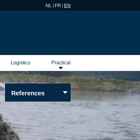
NL
FR
EN
Logistics
Practical
Mission
Contact
About
References
Erembodegem
Abidjan
Brussels
Ostend