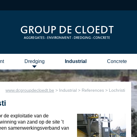
GROUP DE CLOEDT
AGGREGATES - ENVIRONMENT - DREDGING - CONCRETE
nt
Dredging
Industrial
Concrete
Depot Ijmuiden
Depot Sluiskil
CO2
Prestatieladder
www.dcgroupdecloedt.be
> Industrial > References > Lochristi
ti
r de exploitatie van de
inning van zand op de site ’t
is een samenwerkingsverband van