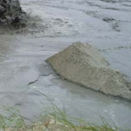
Lochristi
Aire-sur la Lys
Lens
Meerhout
Brunsbüttel
Canal Du Centre Historique