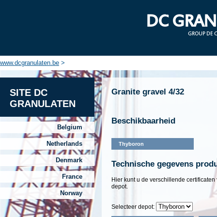
DC GRAN
GROUP DE 
www.dcgranulaten.be
>
SITE DC
Granite gravel 4/32
GRANULATEN
Beschikbaarheid
Belgium
Netherlands
Thyboron
Denmark
Technische gegevens prod
France
Hier kunt u de verschillende certificate
depot.
Norway
Selecteer depot: