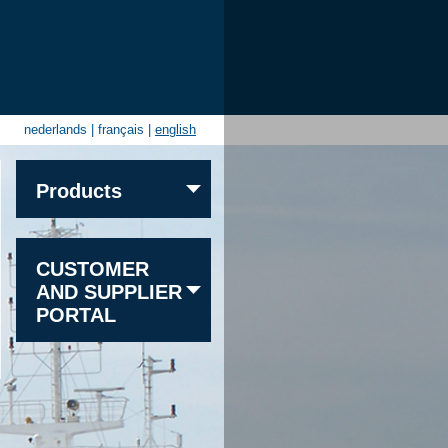
nederlands
|
français
|
english
Products
Sand
CUSTOMER
Gravel
AND SUPPLIER
Granite
PORTAL
Limestone
Sandstone
Other