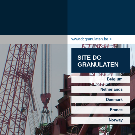
www.dcgranulaten.be
>
SITE DC
GRANULATEN
Belgium
Netherlands
Denmark
France
Norway