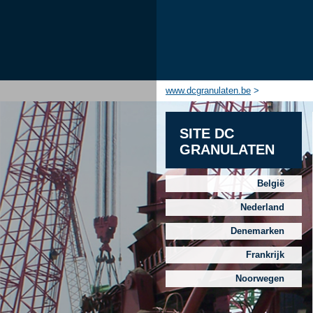
www.dcgranulaten.be
>
SITE DC
GRANULATEN
België
Nederland
Denemarken
Frankrijk
Noorwegen