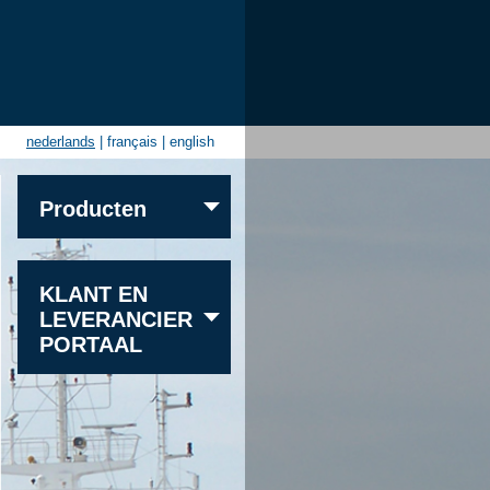
nederlands
|
français
|
english
Producten
Zand
KLANT EN
Grind
LEVERANCIER
Graniet
PORTAAL
Kalksteen
Zandsteen
Overige