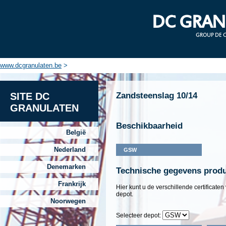
DC GRAN
GROUP DE 
www.dcgranulaten.be
>
SITE DC
Zandsteenslag 10/14
GRANULATEN
Beschikbaarheid
België
Nederland
GSW
Denemarken
Technische gegevens prod
Frankrijk
Hier kunt u de verschillende certificate
depot.
Noorwegen
Selecteer depot: