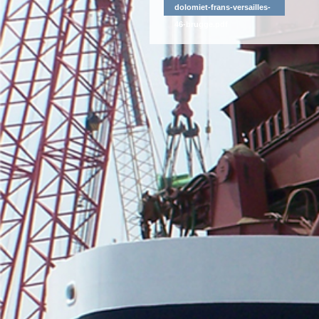
dolomiet-frans-versailles-
46-brugge.pdf