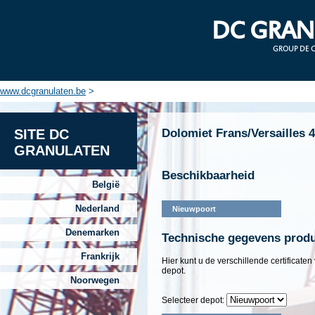
DC GRAN
GROUP DE 
www.dcgranulaten.be
>
SITE DC
Dolomiet Frans/Versailles 4
GRANULATEN
Beschikbaarheid
België
Nederland
Nieuwpoort
Denemarken
Technische gegevens prod
Frankrijk
Hier kunt u de verschillende certificate
depot.
Noorwegen
Selecteer depot: